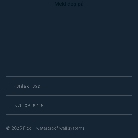
P
T
C
H
A
Kontakt oss
Nyttige lenker
© 2025 Fibo – waterproof wall systems