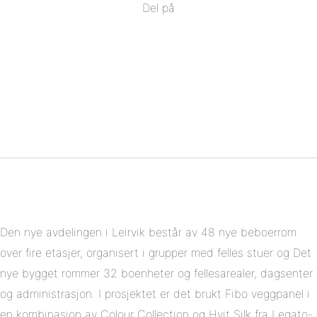
Del på
Del
på
Del
Facebook
på
Del
Twitter
på
Del
Pinterest
på
Linkedin
Den nye avdelingen i Leirvik består av 48 nye beboerrom
over fire etasjer, organisert i grupper med felles stuer og Det
nye bygget rommer 32 boenheter og fellesarealer, dagsenter
og administrasjon. I prosjektet er det brukt Fibo veggpanel i
en kombinasjon av Colour Collection og Hvit Silk fra Legato-