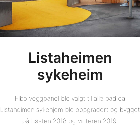
Listaheimen
sykeheim
Fibo veggpanel ble valgt til alle bad da
Listaheimen sykehjem ble oppgradert og bygget
på høsten 2018 og vinteren 2019.