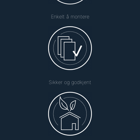
Enkelt å montere
Sikker og godkjent