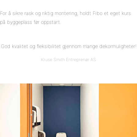
For å sikre rask og riktig montering, holdt Fibo et eget kurs
på byggeplass før oppstart.
God kvalitet og fleksibilitet gjennom mange dekormuligheter!
Kruse Smith Entreprenør AS