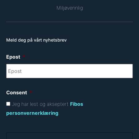
Miljøvennlig
Meld deg på vårt nyhetsbrev
Epost
*
Consent
*
Jeg har lest og akseptert
Fibos
personvernerklæring
.
C
A