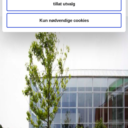
Se flere
tillat utvalg
Kun nødvendige cookies