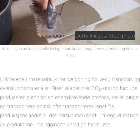
Getty Images/iStockphoto
Installasjon av tradisjonelle flislagte bad krever langt flere materialer og tid enn
Fibo
Ulikhetene i materialbruk har betydning for vekt, transport og
overskuddsmaterialer. Fliser skaper mer CO₂-utslipp fordi de
produseres gjennom en energikrevende prosess, de er tunge
og transportere og må ofte transporteres langt fra
produksjonslandet til det norske markedet. I tillegg er mange
av produktene i flisleggingen uheldige for miljøet.