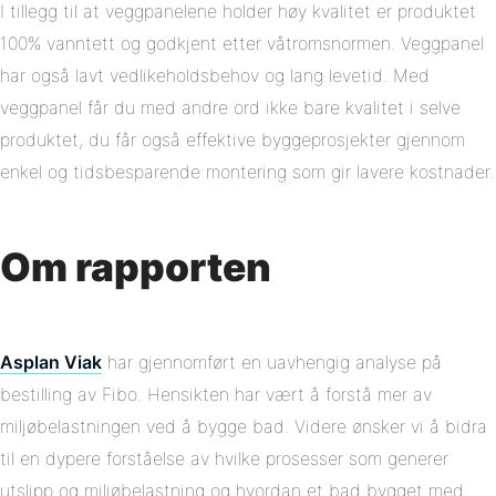
I tillegg til at veggpanelene holder høy kvalitet er produktet
100% vanntett og godkjent etter våtromsnormen. Veggpanel
har også lavt vedlikeholdsbehov og lang levetid. Med
veggpanel får du med andre ord ikke bare kvalitet i selve
produktet, du får også effektive byggeprosjekter gjennom
enkel og tidsbesparende montering som gir lavere kostnader.
Om rapporten
Asplan Viak
har gjennomført en uavhengig analyse på
bestilling av Fibo. Hensikten har vært å forstå mer av
miljøbelastningen ved å bygge bad. Videre ønsker vi å bidra
til en dypere forståelse av hvilke prosesser som generer
utslipp og miljøbelastning og hvordan et bad bygget med