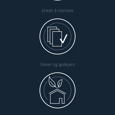
Enkelt å montere
Sikker og godkjent