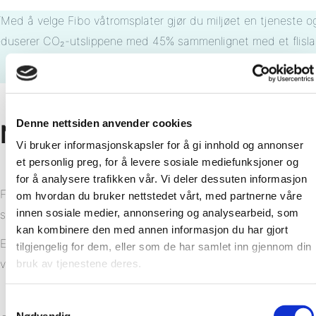
“Med å velge Fibo våtromsplater gjør du miljøet en tjeneste o
eduserer CO₂-utslippene med 45% sammenlignet med et flisla
bad”.
45
%
Denne nettsiden anvender cookies
Noen viktige funn:
Vi bruker informasjonskapsler for å gi innhold og annonser
et personlig preg, for å levere sosiale mediefunksjoner og
for å analysere trafikken vår. Vi deler dessuten informasjon
Fibo veggpanel gir 80% reduksjon i materialbruk
om hvordan du bruker nettstedet vårt, med partnerne våre
innen sosiale medier, annonsering og analysearbeid, som
sammenlignet med et flislagt bad
kan kombinere den med annen informasjon du har gjort
Et bad med Fibo har 45% lavere karbonutslipp når man
tilgjengelig for dem, eller som de har samlet inn gjennom din
velger Fibo fremfor flis
bruk av tjenestene deres.
Samtykkevalg
Nødvendig