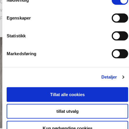
CO₂-regnestykket blir enda bedre hvis man gjenbruker
veggpanelene. Visste du forresten at estimert levetid på
Egenskaper
Fibo sine veggpaneler er 30 år?
Statistikk
Markedsføring
Detaljer
Tillat alle cookies
tillat utvalg
Kun nødvendige cookies