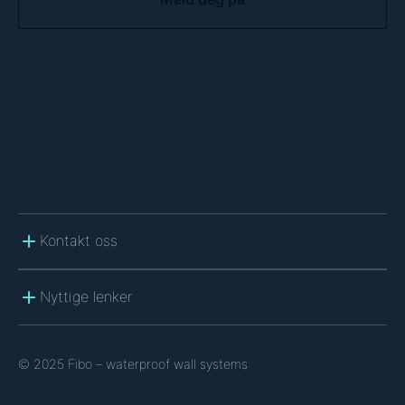
P
T
C
H
A
Kontakt oss
Nyttige lenker
© 2025 Fibo – waterproof wall systems