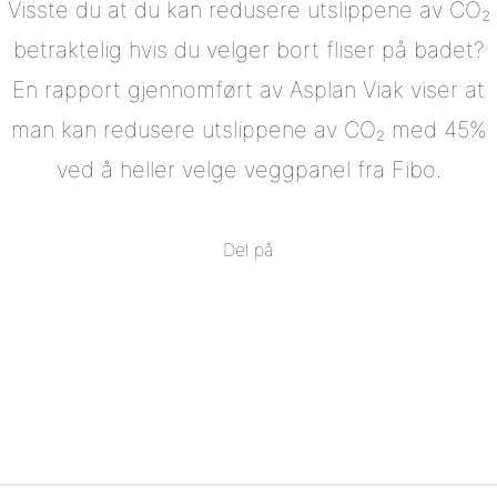
Visste du at du kan redusere utslippene av CO₂
betraktelig hvis du velger bort fliser på badet?
En rapport gjennomført av Asplan Viak viser at
man kan redusere utslippene av CO₂ med 45%
ved å heller velge veggpanel fra Fibo.
Del på
Del
på
Del
Facebook
på
Del
Twitter
på
Del
Pinterest
på