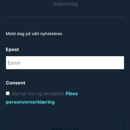
Miljøvennlig
Meld deg på vårt nyhetsbrev
Epost
*
Consent
*
Jeg har lest og akseptert
Fibos
personvernerklæring
.
C
A