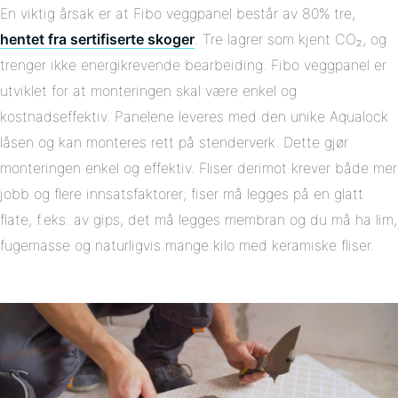
En viktig årsak er at Fibo veggpanel består av 80% tre,
hentet fra sertifiserte skoger
. Tre lagrer som kjent CO₂, og
trenger ikke energikrevende bearbeiding. Fibo veggpanel er
utviklet for at monteringen skal være enkel og
kostnadseffektiv. Panelene leveres med den unike Aqualock
låsen og kan monteres rett på stenderverk. Dette gjør
monteringen enkel og effektiv. Fliser derimot krever både mer
jobb og flere innsatsfaktorer; fiser må legges på en glatt
flate, f.eks. av gips, det må legges membran og du må ha lim,
fugemasse og naturligvis mange kilo med keramiske fliser.