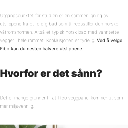
Linkedin
Utgangspunktet for studien er en sammenligning av
utslippene fra et ferdig bad som tilfredsstiller den norske
våtromsnormen. Altså et typisk norsk bad med vanntette
vegger i hele rommet. Konklusjonen er tydelig:
Ved å velge
Fibo kan du nesten halvere utslippene.
Hvorfor er det sånn?
Det er mange grunner til at Fibo veggpanel kommer ut som
mer miljøvennlig.