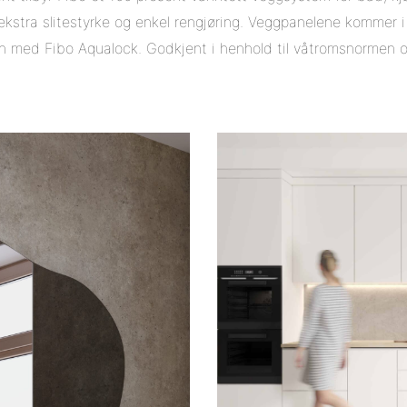
kstra slitestyrke og enkel rengjøring. Veggpanelene kommer i 
n med Fibo Aqualock. Godkjent i henhold til våtromsnormen o