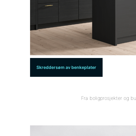
Fibo på badet
Skreddersøm av benkeplater
Fra boligprosjekter og b