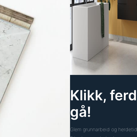
Klikk, ferd
gå!
Glem grunnarbeid og herdeti