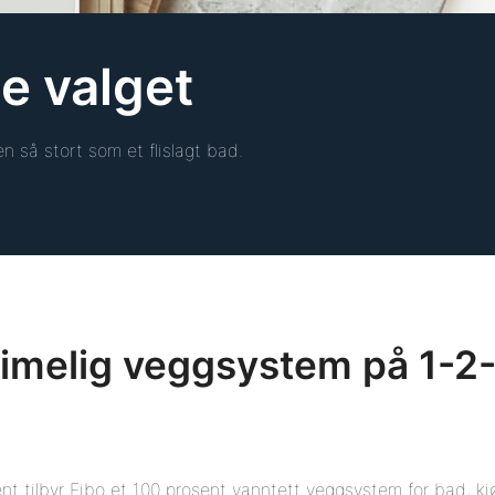
e valget
n så stort som et flislagt bad.
imelig veggsystem på 1-2
nt tilbyr Fibo et 100 prosent vanntett veggsystem for bad, k