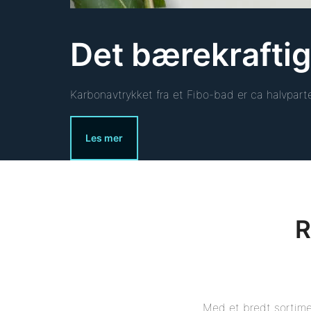
Det bærekraftig
Karbonavtrykket fra et Fibo-bad er ca halvparte
Les mer
R
Med et bredt sortime