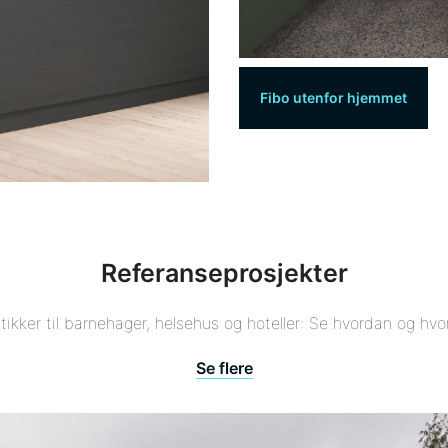
Fibo utenfor hjemmet
Referanseprosjekter
utikker til barnehager, helsehus og hoteller: Se hvordan og hv
Se flere