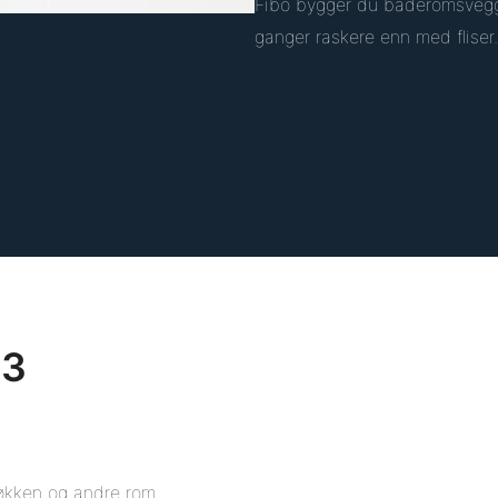
Fibo bygger du baderomsveg
ganger raskere enn med fliser
-3
jøkken og andre rom