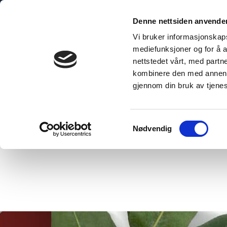
Skip
to
Denne nettsiden anvende
content
Vi bruker informasjonskapsl
mediefunksjoner og for å a
nettstedet vårt, med part
kombinere den med annen in
gjennom din bruk av tjene
Hjem
/
Forside
Samtykkevalg
Nødvendig